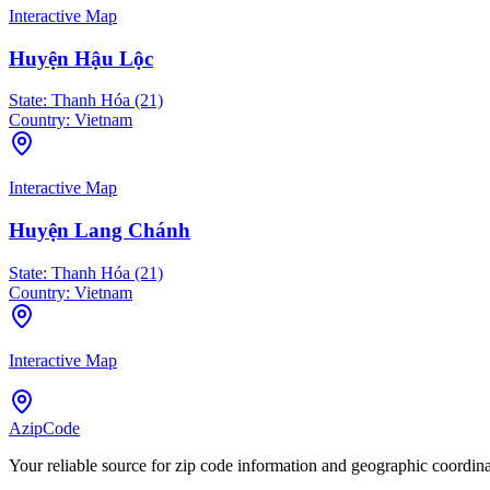
Interactive Map
Huyện Hậu Lộc
State:
Thanh Hóa (21)
Country:
Vietnam
Interactive Map
Huyện Lang Chánh
State:
Thanh Hóa (21)
Country:
Vietnam
Interactive Map
AzipCode
Your reliable source for zip code information and geographic coordin