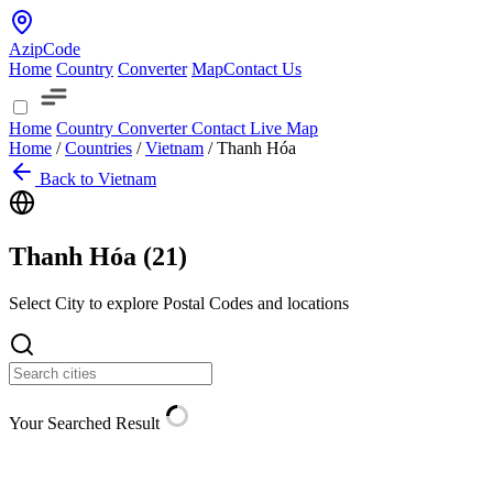
AzipCode
Home
Country
Converter
Map
Contact Us
Home
Country
Converter
Contact
Live Map
Home
/
Countries
/
Vietnam
/
Thanh Hóa
Back to Vietnam
Thanh Hóa (
21
)
Select City to explore Postal Codes and locations
Your Searched Result