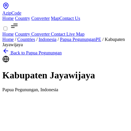
AzipCode
Home
Country
Converter
Map
Contact Us
Home
Country
Converter
Contact
Live Map
Home
/
Countries
/
Indonesia
/
Papua Pegunungan
PE
/
Kabupaten
Jayawijaya
Back to Papua Pegunungan
Kabupaten Jayawijaya
Papua Pegunungan, Indonesia